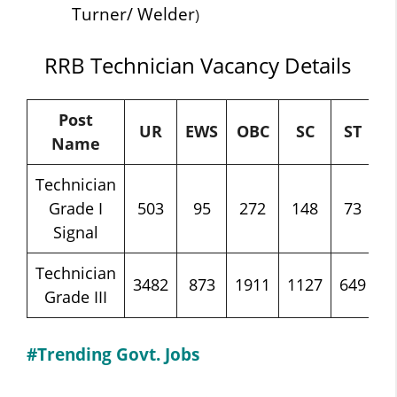
Turner/ Welder
)
RRB Technician Vacancy Details
Post
UR
EWS
OBC
SC
ST
Name
Technician
Grade I
503
95
272
148
73
Signal
Technician
3482
873
1911
1127
649
Grade III
#Trending Govt. Jobs