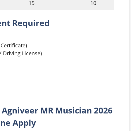
15
10
nt Required
Certificate)
 Driving License)
y
Agniveer MR Musician
2026
ine Apply