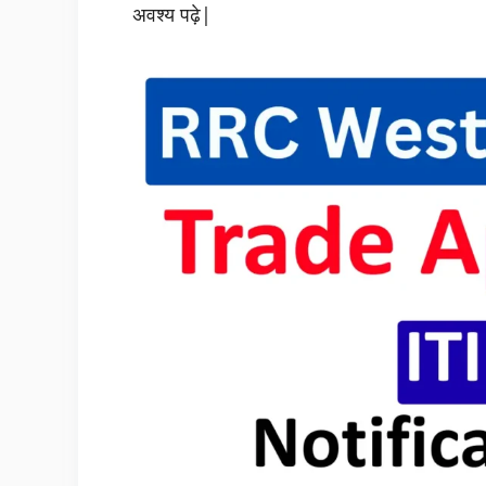
अवश्य पढ़े|