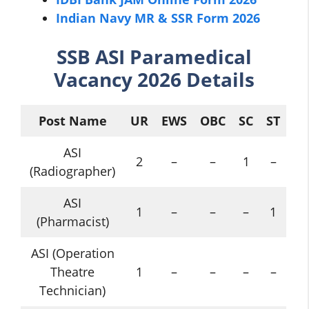
Indian Navy MR & SSR Form 2026
SSB
ASI Paramedical
Vacancy 2026 Details
Post Name
UR
EWS
OBC
SC
ST
ASI
2
–
–
1
–
(Radiographer)
ASI
1
–
–
–
1
(Pharmacist)
ASI (Operation
Theatre
1
–
–
–
–
Technician)