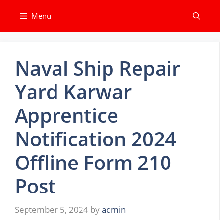
Skip
Menu
to
content
Naval Ship Repair
Yard Karwar
Apprentice
Notification 2024
Offline Form 210
Post
September 5, 2024
by
admin