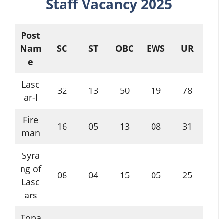
Staff
Vacancy 2025
Post
Nam
SC
ST
OBC
EWS
UR
e
Lasc
32
13
50
19
78
ar-I
Fire
16
05
13
08
31
man
Syra
ng of
08
04
15
05
25
Lasc
ars
Topa