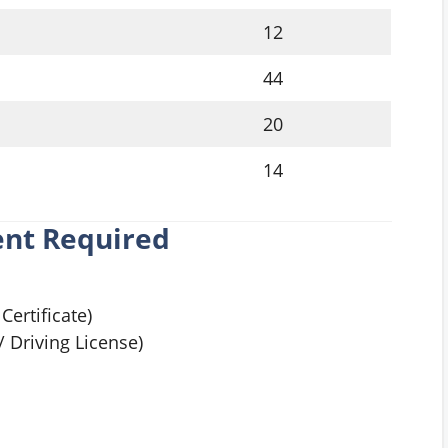
12
44
20
14
nt Required
Certificate)
 Driving License)