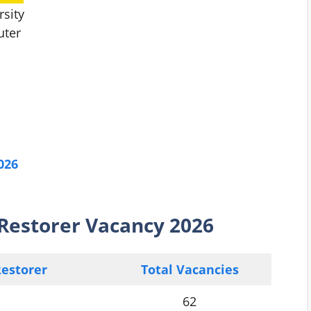
sity
uter
026
 Restorer
Vacancy 2026
Restorer
Total Vacancies
62